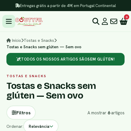
Entregas grátis a partir de 49€ em Portugal Continental
0
Início
Tostas e Snacks
Tostas e Snacks sem glúten — Sem ovo
TODOS OS NOSSOS ARTIGOS SÃO
SEM GLÚTEN!
TOSTAS E SNACKS
Tostas e Snacks sem
glúten — Sem ovo
Filtros
A mostrar
6
artigos
Ordenar:
Relevância