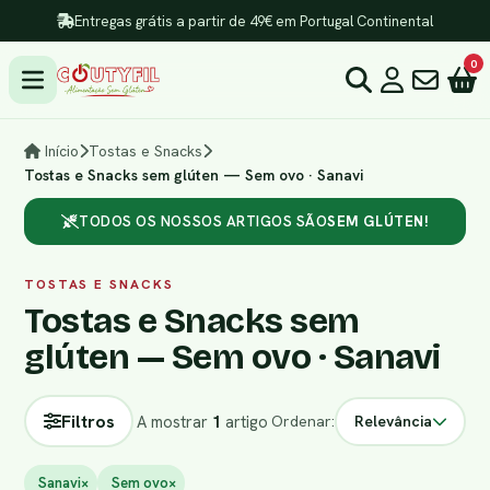
Entregas grátis a partir de 49€ em Portugal Continental
0
Início
Tostas e Snacks
Tostas e Snacks sem glúten — Sem ovo · Sanavi
TODOS OS NOSSOS ARTIGOS SÃO
SEM GLÚTEN!
TOSTAS E SNACKS
Tostas e Snacks sem
glúten — Sem ovo · Sanavi
Filtros
A mostrar
1
artigo
Ordenar:
Relevância
Sanavi
×
Sem ovo
×