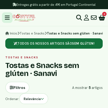
Entregas grátis a partir de 49€ em Portugal Continental
0
Início
Tostas e Snacks
Tostas e Snacks sem glúten · Sanavi
TODOS OS NOSSOS ARTIGOS SÃO
SEM GLÚTEN!
TOSTAS E SNACKS
Tostas e Snacks sem
glúten · Sanavi
Filtros
A mostrar
5
artigos
Ordenar:
Relevância