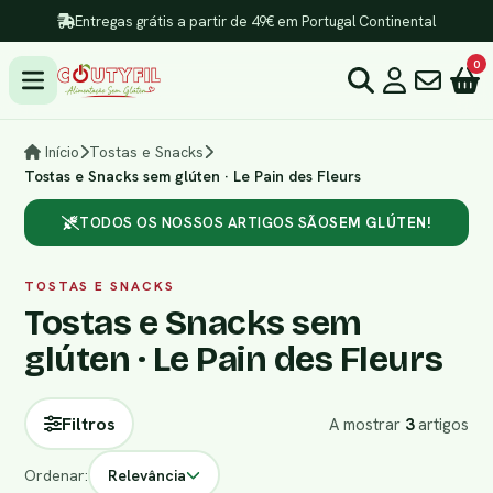
Entregas grátis a partir de 49€ em Portugal Continental
0
Início
Tostas e Snacks
Tostas e Snacks sem glúten · Le Pain des Fleurs
TODOS OS NOSSOS ARTIGOS SÃO
SEM GLÚTEN!
TOSTAS E SNACKS
Tostas e Snacks sem
glúten · Le Pain des Fleurs
Filtros
A mostrar
3
artigos
Ordenar:
Relevância