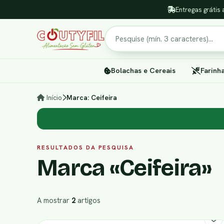
Entregas grátis 
Pesquisar
Bolachas e Cereais
Farinh
Início
Marca: Ceifeira
RESULTADOS DA PESQUISA
Marca «Ceifeira»
A mostrar
2
artigos