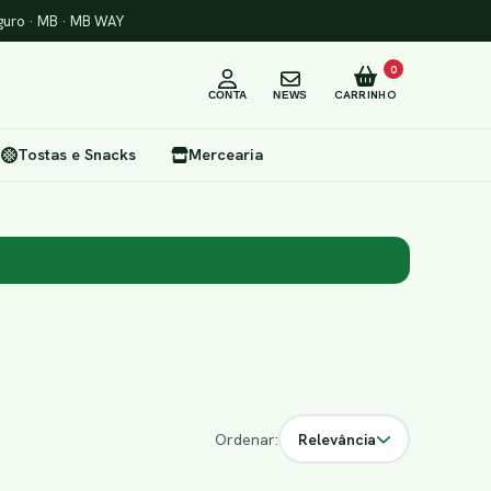
uro · MB · MB WAY
0
CARRINHO
CONTA
NEWS
Tostas e Snacks
Mercearia
Ordenar:
Relevância