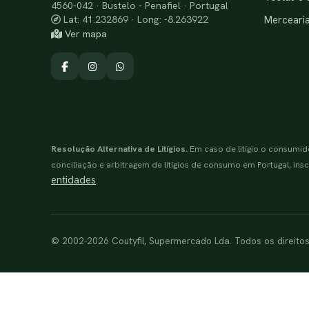
4560-042 · Bustelo - Penafiel · Portugal
Merceari
Lat: 41.232869 · Long: -8.263922
Ver mapa
Resolução Alternativa de Litígios.
Em caso de litígio o consumid
conciliação e arbitragem de litígios de consumo em Portugal, inscr
entidades
.
© 2002-2026 Coutyfil, Supermercado Lda. Todos os direito