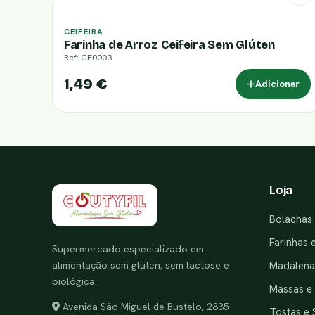
CEIFEIRA
Farinha de Arroz Ceifeira Sem Glúten
Ref: CE0003
1,49 €
Adicionar
Loja
Bolachas 
Farinhas 
Supermercado especializado em
alimentação sem glúten, sem lactose e
Madalenas
biológica.
Massas e
Avenida São Miguel de Bustelo, 2835
Tostas e 