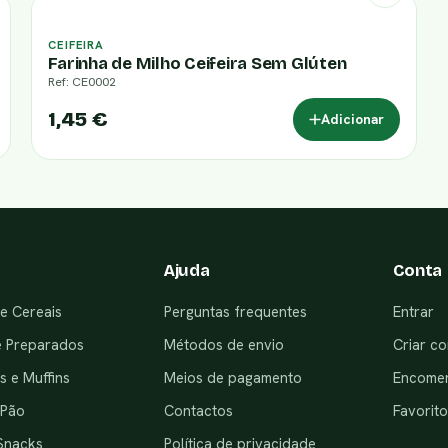
CEIFEIRA
Farinha de Milho Ceifeira Sem Glúten
Ref: CE0002
1,45 €
Adicionar
Ajuda
Conta
e Cereais
Perguntas frequentes
Entrar
e Preparados
Métodos de envio
Criar co
 e Muffins
Meios de pagamento
Encome
 Pão
Contactos
Favorito
Snacks
Política de privacidade