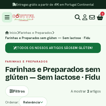
Entregas grátis a partir de 49€ em Portugal Continental
0
Início
Farinhas e Preparados
Farinhas e Preparados sem glúten — Sem lactose · Fidu
TODOS OS NOSSOS ARTIGOS SÃO
SEM GLÚTEN!
FARINHAS E PREPARADOS
Farinhas e Preparados sem
glúten — Sem lactose · Fidu
Filtros
A mostrar
2
artigos
Ordenar:
Relevância