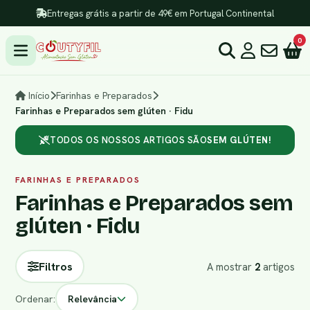
Entregas grátis a partir de 49€ em Portugal Continental
0
Início
Farinhas e Preparados
Farinhas e Preparados sem glúten · Fidu
TODOS OS NOSSOS ARTIGOS SÃO
SEM GLÚTEN!
FARINHAS E PREPARADOS
Farinhas e Preparados sem
glúten · Fidu
Filtros
A mostrar
2
artigos
Ordenar:
Relevância