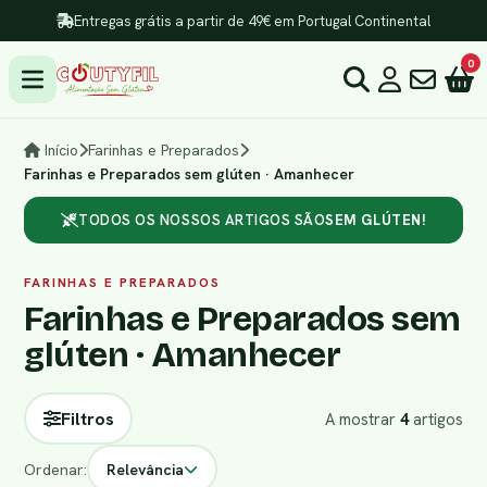
Entregas grátis a partir de 49€ em Portugal Continental
0
Início
Farinhas e Preparados
Farinhas e Preparados sem glúten · Amanhecer
TODOS OS NOSSOS ARTIGOS SÃO
SEM GLÚTEN!
FARINHAS E PREPARADOS
Farinhas e Preparados sem
glúten · Amanhecer
Filtros
A mostrar
4
artigos
Ordenar:
Relevância