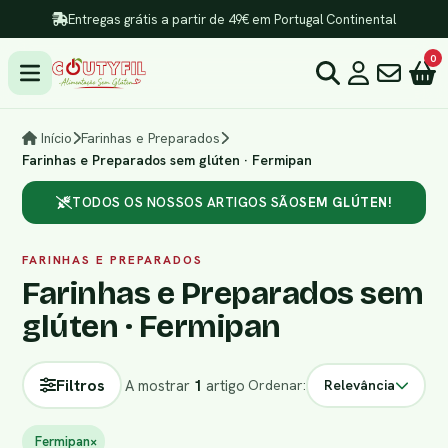
Entregas grátis a partir de 49€ em Portugal Continental
0
Início
Farinhas e Preparados
Farinhas e Preparados sem glúten · Fermipan
TODOS OS NOSSOS ARTIGOS SÃO
SEM GLÚTEN!
FARINHAS E PREPARADOS
Farinhas e Preparados sem
glúten · Fermipan
Filtros
A mostrar
1
artigo
Ordenar:
Relevância
Fermipan
×