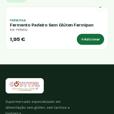
FERMIPAN
Fermento Padeiro Sem Glúten Fermipan
Ref: FERM02
1,95 €
Adicionar
Supermercado especializado em
alimentação sem glúten, sem lactose e
biológica.