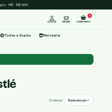
uro · MB · MB WAY
0
CARRINHO
CONTA
NEWS
Tostas e Snacks
Mercearia
tlé
Ordenar:
Relevância