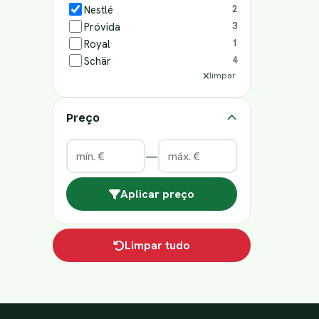
Nestlé
2
Próvida
3
Royal
1
Schär
4
limpar
Preço
—
Aplicar preço
Limpar tudo