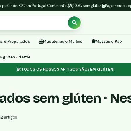
a partir de 49€ em Portugal Continental
100% sem glúten
Pagamento seg
as e Preparados
Madalenas e Muffins
Massas e Pão
 glúten · Nestlé
TODOS OS NOSSOS ARTIGOS SÃO
SEM GLÚTEN!
ados sem glúten · Nes
r
2
artigos