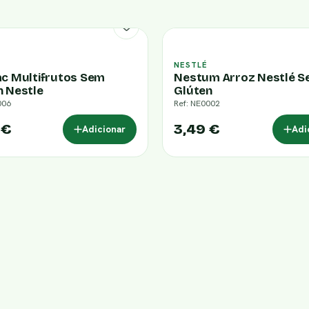
NESTLÉ
ac Multifrutos Sem
Nestum Arroz Nestlé 
n Nestle
Glúten
006
Ref: NE0002
 €
3,49 €
Adicionar
Adi