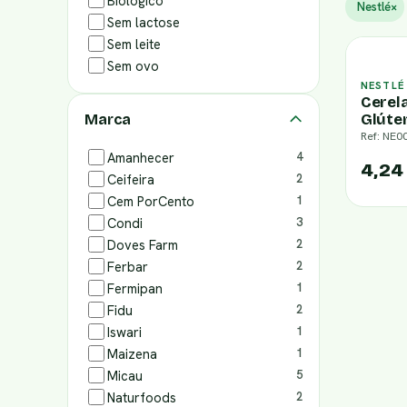
Biológico
Nestlé
×
Sem lactose
Sem leite
Sem ovo
NESTLÉ
Cerel
Glúte
Marca
Ref: NE0
Amanhecer
4
4,24
Ceifeira
2
Cem PorCento
1
Condi
3
Doves Farm
2
Ferbar
2
Fermipan
1
Fidu
2
Iswari
1
Maizena
1
Micau
5
Naturfoods
2