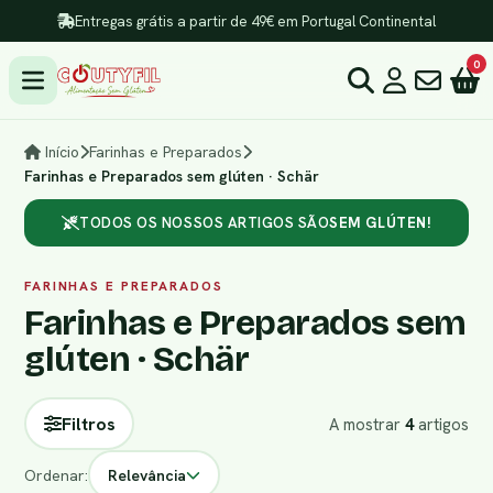
Entregas grátis a partir de 49€ em Portugal Continental
0
Início
Farinhas e Preparados
Farinhas e Preparados sem glúten · Schär
TODOS OS NOSSOS ARTIGOS SÃO
SEM GLÚTEN!
FARINHAS E PREPARADOS
Farinhas e Preparados sem
glúten · Schär
Filtros
A mostrar
4
artigos
Ordenar:
Relevância