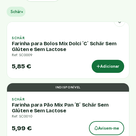
Schär
×
SCHÄR
Farinha para Bolos Mix Dolci ´C´ Schär Sem
Glúten e Sem Lactose
Ref: SC0009
5,85 €
Adicionar
INDISPONÍVEL
SCHÄR
Farinha para Pão Mix Pan ´B´ Schär Sem
Glúten e Sem Lactose
Ref: SC0010
5,99 €
Avisem-me