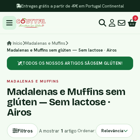
Entregas grátis a partir de 49€ em Portugal Continental
0
Início
Madalenas e Muffins
Madalenas e Muffins sem glúten — Sem lactose · Airos
TODOS OS NOSSOS ARTIGOS SÃO
SEM GLÚTEN!
MADALENAS E MUFFINS
Madalenas e Muffins sem
glúten — Sem lactose ·
Airos
Filtros
A mostrar
1
artigo
Ordenar:
Relevância