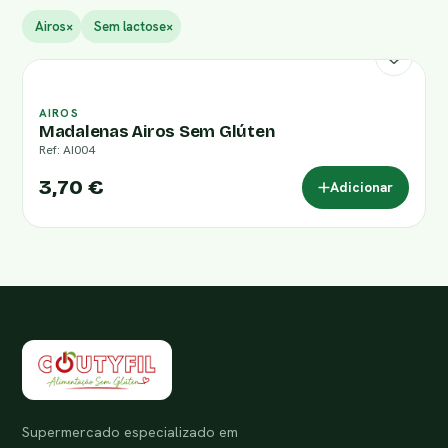
Airos
×
Sem lactose
×
AIROS
Madalenas Airos Sem Glúten
Ref: AI004
3,70 €
Adicionar
Supermercado especializado em