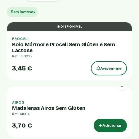
Sem lactose
×
INDISPONÍVEL
PROCELI
Bolo Mármore Proceli Sem Glúten e Sem
Lactose
Ref: PR0017
3,45 €
Avisem-me
AIROS
Madalenas Airos Sem Glúten
Ref: AI004
3,70 €
Adicionar