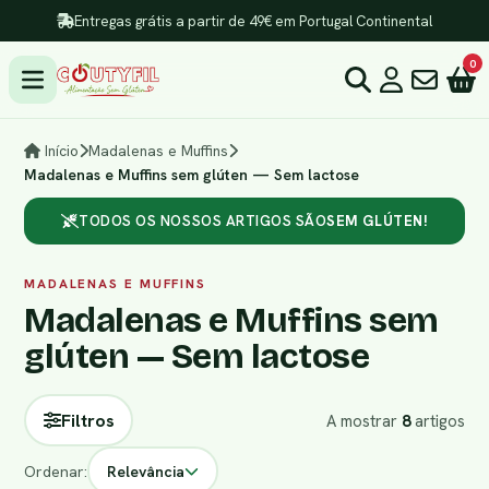
Entregas grátis a partir de 49€ em Portugal Continental
0
Início
Madalenas e Muffins
Madalenas e Muffins sem glúten — Sem lactose
TODOS OS NOSSOS ARTIGOS SÃO
SEM GLÚTEN!
MADALENAS E MUFFINS
Madalenas e Muffins sem
glúten — Sem lactose
Filtros
A mostrar
8
artigos
Ordenar:
Relevância